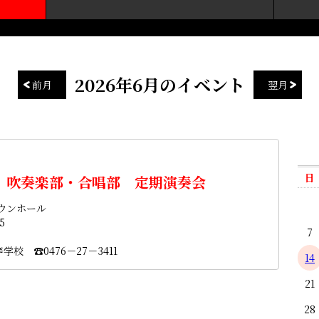
2026年6月のイベント
前月
翌月
）
日
 吹奏楽部・合唱部 定期演奏会
ウンホール
5
7
校 ☎0476－27－3411
14
21
28