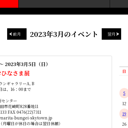
2023年3月のイベント
前月
翌月
～ 2023年3月5日（日）
日
おひなさま展
ンギャラリーA, B
終日は、16：00まで
5
術センター
12
 成田市花崎町828番地11
1133 FAX 0476(22)7311
19
narita-bungei-skytown.jp
日（月曜日が休日の場合は翌日休館）
26