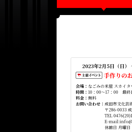
2023年2月5日（日） 
手作りの
会場
なごみの米屋 スカイタウ
時間
10：00～17：00 最
料金
無料
お問い合わせ
成田市文化芸
〒286-0033
TEL 0476(20)
E-mail:info@
休館日 月曜