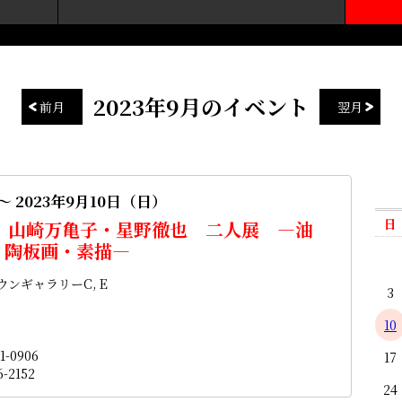
2023年9月のイベント
前月
翌月
～ 2023年9月10日（日）
日
 山崎万亀子・星野徹也 二人展 ―油
・陶板画・素描―
ンギャラリーC, E
3
10
1-0906
17
-2152
24