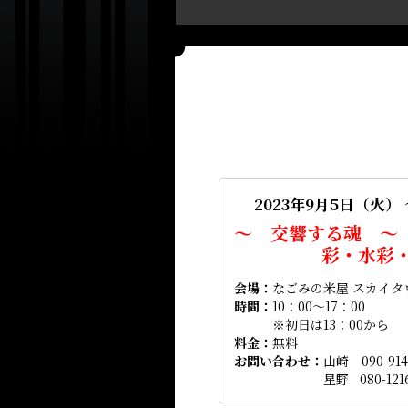
2023年9月5日（火） 
～ 交響する魂 ～
彩・水彩
会場
なごみの米屋 スカイタウ
時間
10：00～17：00
※初日は13：00から
料金
無料
お問い合わせ
山崎 090-914
星野 080-1216