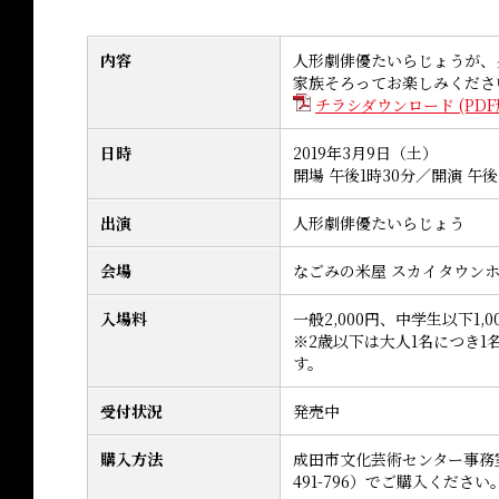
内容
人形劇俳優たいらじょうが、
家族そろってお楽しみくださ
チラシダウンロード (PDF形
日時
2019年3月9日（土）
開場 午後1時30分／開演 午
出演
人形劇俳優たいらじょう
会場
なごみの米屋 スカイタウン
入場料
一般2,000円、中学生以下1,0
※2歳以下は大人1名につき1
す。
受付状況
発売中
購入方法
成田市文化芸術センター事務
491-796）でご購入ください