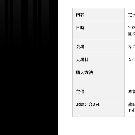
内容
定
日時
20
開演
会場
な
入場料
￥6
購入方法
主催
真
お問い合わせ
龍
Tel